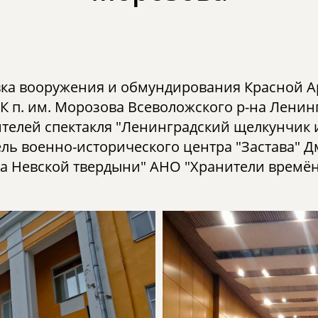
вка вооружения и обмундирования Красной 
 п. им. Морозова Всеволожского р-на Ленингр
ителей спектакля "Ленинградский щелкунчик 
ель военно-исторического центра "Застава"
ра Невской твердыни" АНО "Хранители времён