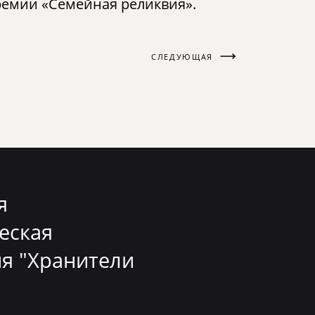
премии «Семейная реликвия».
СЛЕДУЮЩАЯ
я
еская
я "Хранители