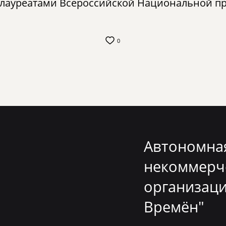
и лауреатами Всероссийской Национальной 
0
Автономна
некоммерч
организаци
Времён"