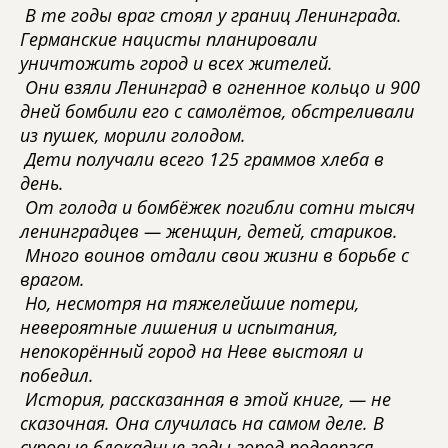
В те годы враг стоял у границ Ленинграда.
Германские нацисты планировали
уничтожить город и всех жителей.
Они взяли Ленинград в огненное кольцо и 900
дней бомбили его с самолётов, обстреливали
из пушек, морили голодом.
Дети получали всего 125 граммов хлеба в
день.
От голода и бомбёжек погибли сотни тысяч
ленинградцев — женщин, детей, стариков.
Много воинов отдали свои жизни в борьбе с
врагом.
Но, несмотря на тяжелейшие потери,
невероятные лишения и испытания,
непокорённый город на Неве выстоял и
победил.
История, рассказанная в этой книге, — не
сказочная. Она случилась на самом деле. В
суровые блокадные годы город подвергся